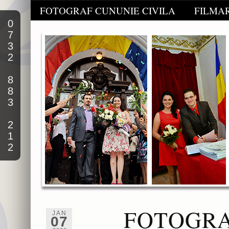
FOTOGRAF CUNUNIE CIVILA
FILMAR
0
7
3
2
8
8
3
2
1
2
FOTOGRA
JAN
07