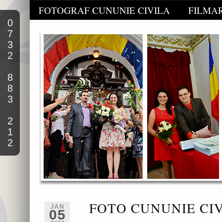
FOTOGRAF CUNUNIE CIVILA
FILMAR
0
7
3
2
8
8
3
2
1
2
FOTO CUNUNIE CIV
JAN
05